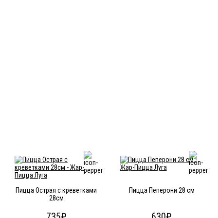
Сочный ананас
Сыр Дорблю
моцарелла
35
₽
45
₽
45
₽
Сыр пармезан
Томаты
Хрустящий бекон
45
₽
35
₽
35
₽
Шампиньоны
35
₽
Вас может заинтересовать
Пицца Острая с креветками
Пицца Пеперони 28 см
28см
735
₽
630
₽