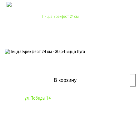
Меню
Пицца
Пицца Брекфест 24 см
Пицца Брекфест 24 см
420
₽
В корзину
Наличие:
ул. Победы 14
Состав: бекон, сыр моцарелла, помидор, соус Сырный, сыр
пармезан, яйцо куриное.
Вес: 350гр.